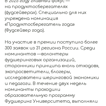
В 2025 году главный фокус —
на продуктосберегателях
(фудсейверах). Специально для них
учреждена номинация
«Продуктосберегатель года»
(Фудсейвер года).
На участие в премии поступило более
300 заявок из 31 региона России. Среди
номинантов —волонтеры
фудшеринговых организаций,
сторонники принципа «ноль отходов»,
экопросветители, блогеры,
исследователи шеринговой экономики
и педагоги. В течение двух недель
номинанты проходили
образовательную программу
Фудшеринг Университета, выполняли